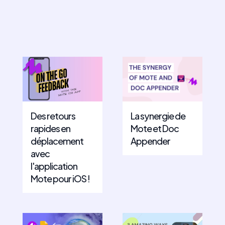
Des retours
La synergie de
rapides en
Mote et Doc
déplacement
Appender
avec
l'application
Mote pour iOS !