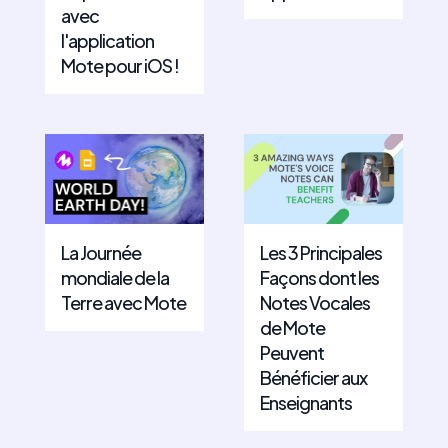
avec
l'application
Mote pour iOS !
La Journée
Les 3 Principales
mondiale de la
Façons dont les
Terre avec Mote
Notes Vocales
de Mote
Peuvent
Bénéficier aux
Enseignants