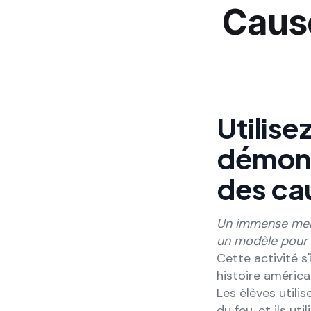
Cause
Utilise
démont
des cau
Un immense merci
un modèle pour 
Cette activité s
histoire américa
Les élèves utili
du feu, et ils u