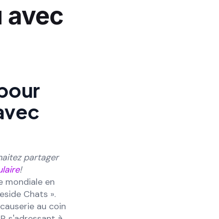
u avec
 pour
avec
haitez partager
laire
!
re mondiale en
eside Chats ».
 causerie au coin
DR s'adressant à