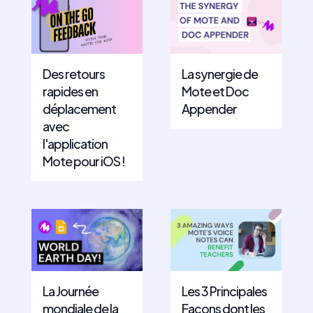
Des retours
La synergie de
rapides en
Mote et Doc
déplacement
Appender
avec
l'application
Mote pour iOS !
La Journée
Les 3 Principales
mondiale de la
Façons dont les