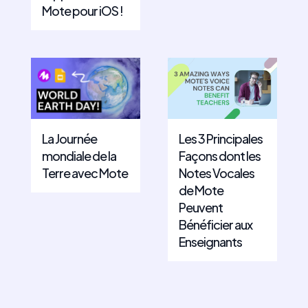
Mote pour iOS !
La Journée
Les 3 Principales
mondiale de la
Façons dont les
Terre avec Mote
Notes Vocales
de Mote
Peuvent
Bénéficier aux
Enseignants