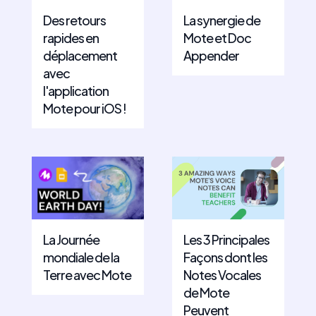
Des retours
La synergie de
rapides en
Mote et Doc
déplacement
Appender
avec
l'application
Mote pour iOS !
La Journée
Les 3 Principales
mondiale de la
Façons dont les
Terre avec Mote
Notes Vocales
de Mote
Peuvent