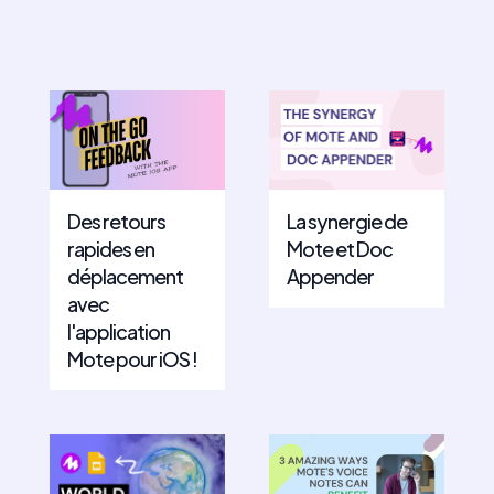
Des retours
La synergie de
rapides en
Mote et Doc
déplacement
Appender
avec
l'application
Mote pour iOS !