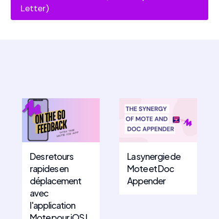
Letter)
Des retours
La synergie de
rapides en
Mote et Doc
déplacement
Appender
avec
l'application
Mote pour iOS !