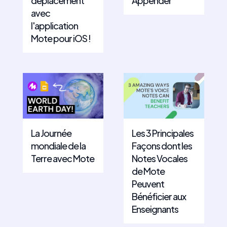
déplacement
Appender
avec
l'application
Mote pour iOS !
La Journée
Les 3 Principales
mondiale de la
Façons dont les
Terre avec Mote
Notes Vocales
de Mote
Peuvent
Bénéficier aux
Enseignants