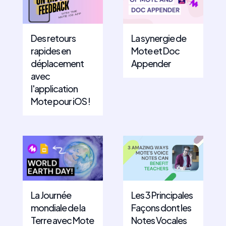
Des retours
La synergie de
rapides en
Mote et Doc
déplacement
Appender
avec
l'application
Mote pour iOS !
La Journée
Les 3 Principales
mondiale de la
Façons dont les
Terre avec Mote
Notes Vocales