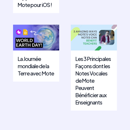
Mote pour iOS !
La Journée
Les 3 Principales
mondiale de la
Façons dont les
Terre avec Mote
Notes Vocales
de Mote
Peuvent
Bénéficier aux
Enseignants