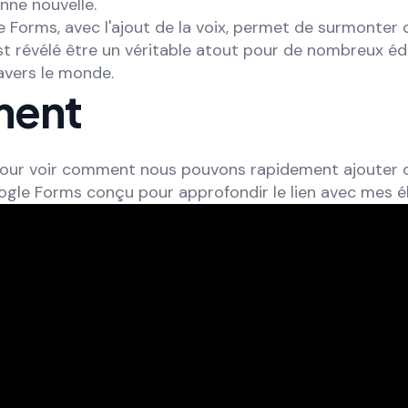
nne nouvelle.
 Forms, avec l'ajout de la voix, permet de surmonter 
st révélé être un véritable atout pour de nombreux é
avers le monde.
ent
our voir comment nous pouvons rapidement ajouter 
ogle Forms conçu pour approfondir le lien avec mes é