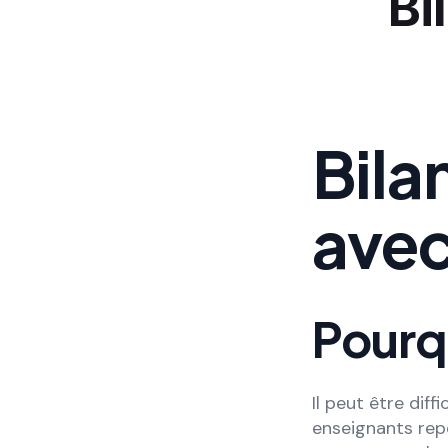
Bi
Bila
avec
Pourq
Il peut être dif
enseignants repè