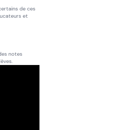
certains de ces
ducateurs et
des notes
lèves.