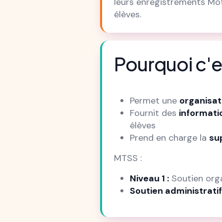
leurs enregistrements Mote
élèves.
Pourquoi c'e
Permet une
organisat
Fournit des
informatio
élèves
Prend en charge la
su
MTSS :
Niveau 1 :
Soutien orga
Soutien administratif 