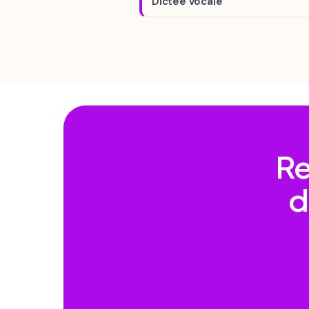
Dictée vocale
Re
d