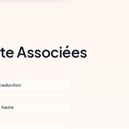
ote Associées
traduction
x haute