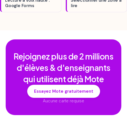
Lecture à voix haute :
Sélectionner une zone à
Google Forms
lire
Rejoignez plus de
2 millions
d'élèves & d'enseignants
qui utilisent déjà Mote
Essayez Mote gratuitement
Aucune carte requise