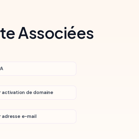
ote Associées
PA
ar activation de domaine
ar adresse e-mail