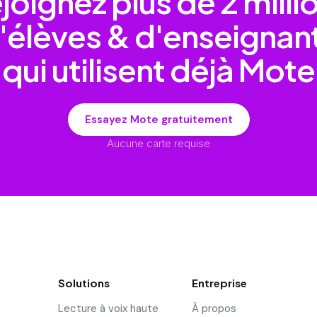
joignez plus de
2 milli
'élèves & d'enseignan
qui utilisent déjà Mote
Essayez Mote gratuitement
Aucune carte requise
Solutions
Entreprise
Lecture à voix haute
À propos