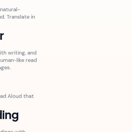
natural-
d. Translate in
r
th writing, and
 human-like read
ages.
ead Aloud that
ding
dings with