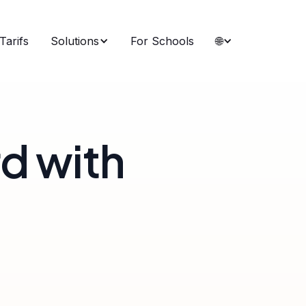
Tarifs
Solutions
For Schools
🌐
rd with