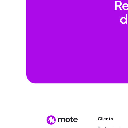
Re
d
Clients