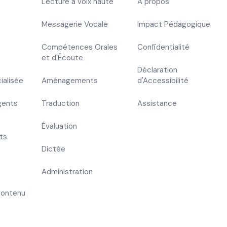
Lecture à voix haute
À propos
Messagerie Vocale
Impact Pédagogique
Compétences Orales
Confidentialité
et d'Écoute
Déclaration
ialisée
Aménagements
d'Accessibilité
gents
Traduction
Assistance
Évaluation
ts
Dictée
Administration
Contenu