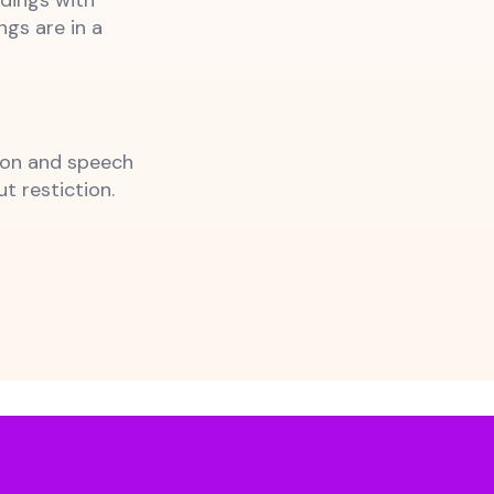
ngs are in a
ion and speech
t restiction.