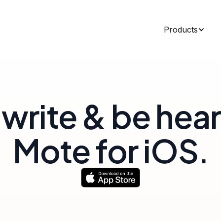
Products
write & be hea
Mote for iOS.