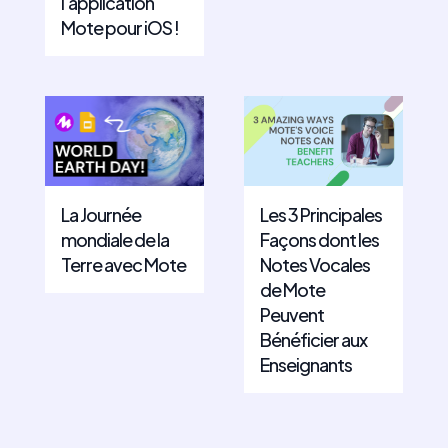
l'application
Mote pour iOS !
La Journée
Les 3 Principales
mondiale de la
Façons dont les
Terre avec Mote
Notes Vocales
de Mote
Peuvent
Bénéficier aux
Enseignants