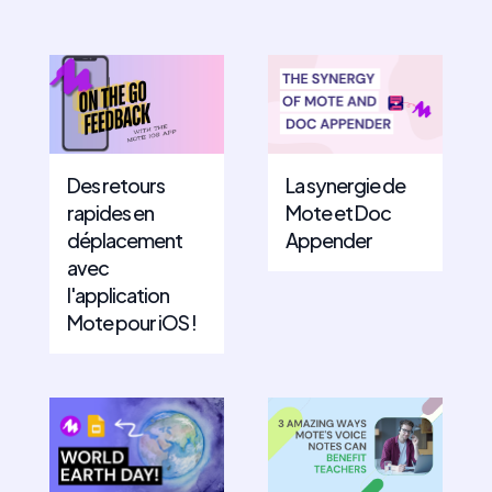
Des retours
La synergie de
rapides en
Mote et Doc
déplacement
Appender
avec
l'application
Mote pour iOS !