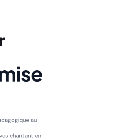
r
 mise
édagogique au
èves chantant en