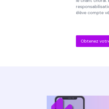
le chant choral.
responsabilisati
élève compte vé
Obtenez votr