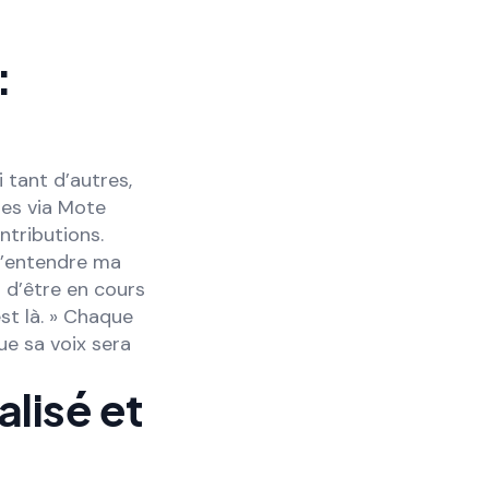
:
 tant d’autres,
les via Mote
ntributions.
d’entendre ma
 d’être en cours
est là. » Chaque
ue sa voix sera
lisé et