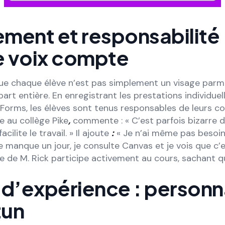
ment et responsabilité 
 voix compte
ue chaque élève n’est pas simplement un visage parmi
part entière. En enregistrant les prestations individuel
orms, les élèves sont tenus responsables de leurs co
5e au collège Pike
,
commente : « C’est parfois bizarre 
cilite le travail. » Il ajoute
:
« Je n’ai même pas besoin
 je manque un jour, je consulte Canvas et je vois que c’
se de M. Rick participe activement au cours, sachant q
d’expérience : personna
tun