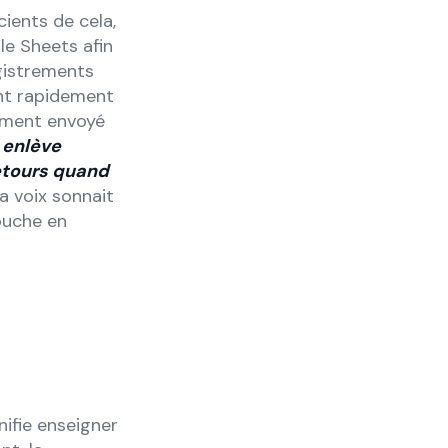
ients de cela,
le Sheets afin
egistrements
ent rapidement
nément envoyé
 enlève
etours quand
ma voix sonnait
ouche en
nifie enseigner