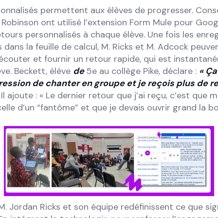
sonnalisés permettent aux élèves de progresser. Consc
Robinson ont utilisé l’extension Form Mule pour Goog
etours personnalisés à chaque élève. Une fois les enr
dans la feuille de calcul, M. Ricks et M. Adcock peuv
 écouter et fournir un retour rapide, qui est instanta
ève. Beckett, élève
de
5e au collège Pike, déclare :
« Ça
ession de chanter en groupe et je reçois plus de r
Il ajoute : « Le dernier retour que j’ai reçu, c’est que 
lle d’un “fantôme” et que je devais ouvrir grand la b
 M. Jordan Ricks et son équipe redéfinissent ce que sig