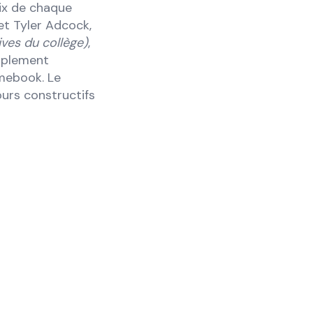
oix de chaque
et Tyler Adcock,
ives du collège)
,
implement
omebook. Le
urs constructifs