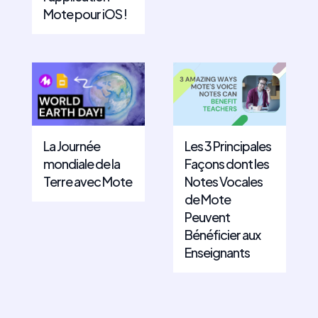
Mote pour iOS !
La Journée
Les 3 Principales
mondiale de la
Façons dont les
Terre avec Mote
Notes Vocales
de Mote
Peuvent
Bénéficier aux
Enseignants