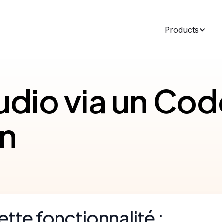
Products
Audio via un Cod
on
ette fonctionnalité :