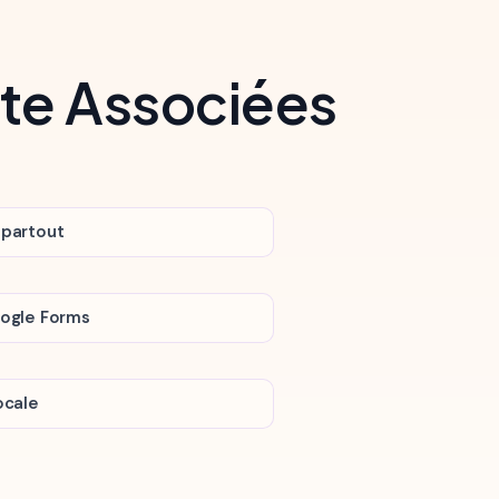
ote Associées
 partout
oogle Forms
ocale