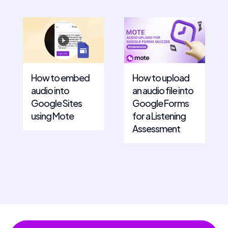
How to upload
How to embed
an audio file into
audio into
Google Forms
Google Sites
for a Listening
using Mote
Assessment