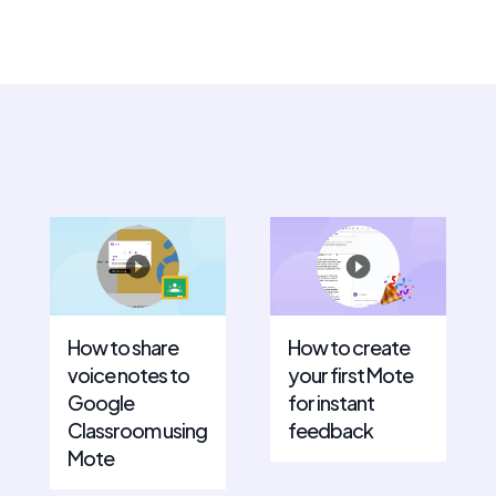
How to share
How to create
voice notes to
your first Mote
Google
for instant
Classroom using
feedback
Mote