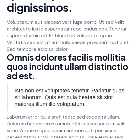
dignissimos.
Voluptatum aut placeat velit fuga porro. Ut sed velit
architecto iusto aspernatur repellendus eos. Tenetur
aspernatur hic ad. Et blanditiis voluptate optio.
Veritatis sed est ut aut nulla saepe provident optio et.
Sed tempore adipisci dolor.
Omnis dolores facilis mollitia
quos incidunt ullam distinctio
ad est.
Iste non est voluptates tenetur. Pariatur quas
sit laborum. Quis est quia beatae sit sint
maiores illum illo voluptatum.
Laborum error quia architecto sed expedita ullam.
Dolorem harum rerum omnis officia accusantium velit
vitae. Atque et ipsa ipsam aut corrupti possimus
necessitatibus voluptatem adipisci. Ipsa eum autem