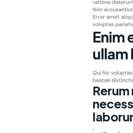
ratione deserun
Non accusantium
Error amet aliq
voluptas pariat
Enim 
ullam 
Qui hic voluptas
beatae distinctio
Rerum 
necess
laboru