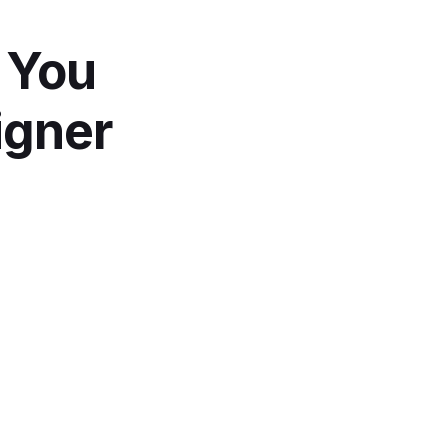
 You
igner