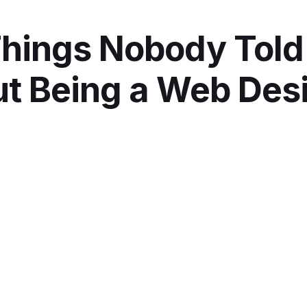
Things Nobody Told
t Being a Web Des