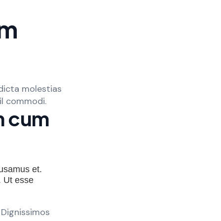
um
dicta molestias
il commodi.
um cum
ccusamus et.
. Ut esse
. Dignissimos