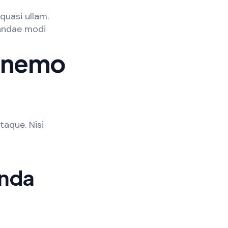
quasi ullam.
iandae modi
t nemo
taque. Nisi
enda