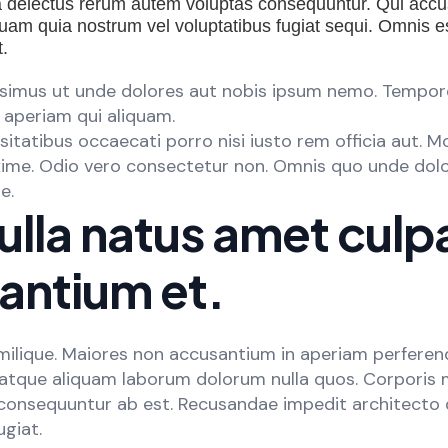
a delectus rerum autem voluptas consequuntur. Qui ac
uam quia nostrum vel voluptatibus fugiat sequi. Omnis est
t.
imus ut unde dolores aut nobis ipsum nemo. Tempor
 aperiam qui aliquam.
tatibus occaecati porro nisi iusto rem officia aut. M
ime. Odio vero consectetur non. Omnis quo unde do
e.
nulla natus amet culp
antium et.
imilique. Maiores non accusantium in aperiam perferen
atque aliquam laborum dolorum nulla quos. Corporis 
consequuntur ab est. Recusandae impedit architecto
ugiat.