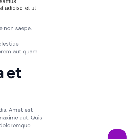
cusamus
 adipisci et ut
e non saepe.
olestiae
lorem aut quam
a et
dis. Amet est
maxime aut. Quis
 doloremque