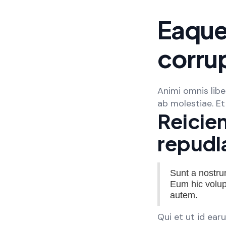
Eaque
corrup
Animi omnis lib
ab molestiae. E
Reicie
repudi
Sunt a nostrum
Eum hic volup
autem.
Qui et ut id ear