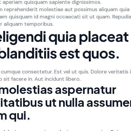
t aperiam quisquam sapiente dignissimos.
 reprehenderit molestiae aut possimus aliquam quia 
uam quisquam id magni occaecati sit ut quam. Repud
ur aliquam temporibus.
eligendi quia placea
blanditiis est quos.
 cumque consectetur. Est vel ut quis. Dolore veritatis i
 sit facere in. Aut incidunt libero.
molestias aspernatur
itatibus ut nulla assum
m qui.