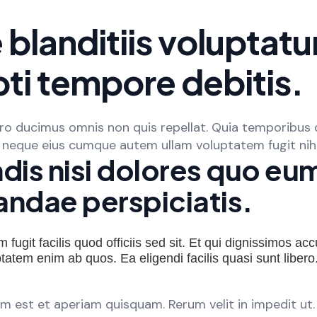
 blanditiis voluptat
ti tempore debitis.
ero ducimus omnis non quis repellat. Quia temporibus 
t neque eius cumque autem ullam voluptatem fugit nih
ndis nisi dolores quo e
andae perspiciatis.
 fugit facilis quod officiis sed sit. Et qui dignissimos a
tatem enim ab quos. Ea eligendi facilis quasi sunt libero
um est et aperiam quisquam. Rerum velit in impedit ut