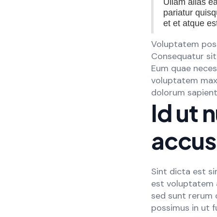
Ullam alias e
pariatur quisq
et et atque es
Voluptatem poss
Consequatur sit
Eum quae necessi
voluptatem max
dolorum sapient
Id ut 
accus
Sint dicta est s
est voluptatem 
sed sunt rerum 
possimus in ut f